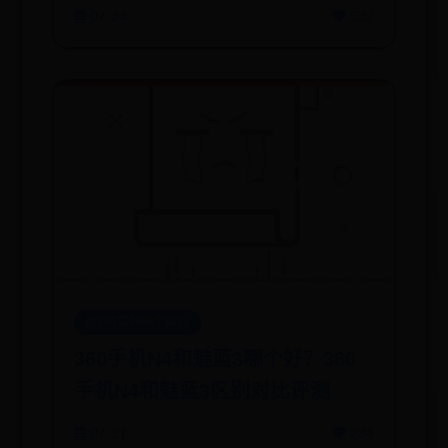
07-24
522
bt365官网哪个真的
360手机N4和魅蓝3哪个好？360
手机N4和魅蓝3区别对比评测
07-17
234